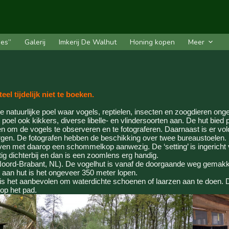
des”
Galerij
Imkerij De Walhut
Honing kopen
Meer
l tijdelijk niet te boeken.
te natuurlijke poel waar vogels, reptielen, insecten en zoogdieren on
oel ook kikkers, diverse libelle- en vlindersoorten aan. De hut bied 
om de vogels te observeren en te fotograferen. Daarnaast is er vol
ergen. De fotografen hebben de beschikking over twee bureaustoelen.
ieven met daarop een schommelkop aanwezig. De ‘setting’ is ingericht
 dichterbij en dan is een zoomlens erg handig.
oord-Brabant, NL). De vogelhut is vanaf de doorgaande weg gemakkeli
ot aan hut is het ongeveer 350 meter lopen.
e is het aanbevolen om waterdichte schoenen of laarzen aan te doen. 
op het pad.