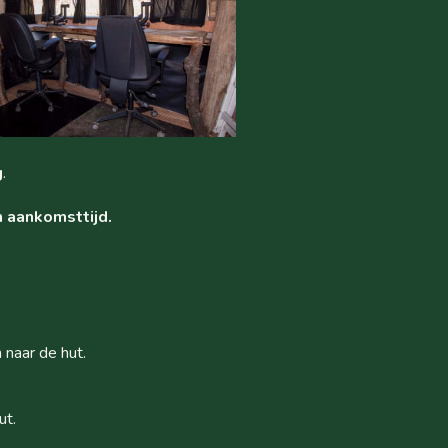
g
.
n aankomsttijd.
naar de hut.
ut.