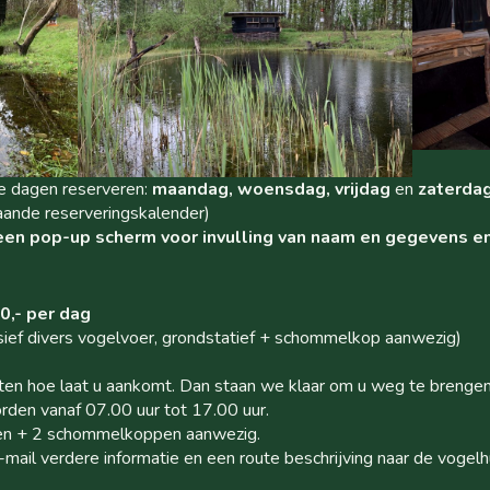
e dagen reserveren:
maandag, woensdag, vrijdag
en
zaterda
aande reserveringskalender)
u een pop-up scherm voor invulling van naam en gegevens e
0,- per dag
lusief divers vogelvoer, grondstatief + schommelkop aanwezig)
en hoe laat u aankomt. Dan staan we klaar om u weg te brengen 
den vanaf 07.00 uur tot 17.00 uur.
even + 2 schommelkoppen aanwezig.
-mail verdere informatie en een route beschrijving naar de vogelh