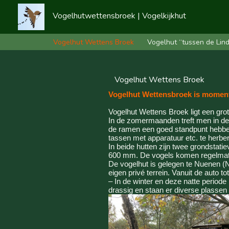
Vogelhutwettensbroek | Vogelkijkhut
Vogelhut Wettens Broek
Vogelhut “tussen de Lin
Vogelhut Wettens Broek
Vogelhut Wettensbroek is momentee
Vogelhut Wettens Broek ligt een gro
In de zomermaanden treft men in de p
de ramen een goed standpunt hebben 
tassen met apparatuur etc. te herb
In beide hutten zijn twee grondstat
600 mm. De vogels komen regelmatig
De vogelhut is gelegen te Nuenen (N
eigen privé terrein. Vanuit de auto t
– In de winter en deze natte period
drassig en staan er diverse plassen 