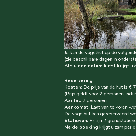
Je kan de vogelhut op de volgend
(zie beschikbare dagen in onderst
Als u een datum kiest krijgt 
Reservering
:
Kosten:
De prijs van de hut is
€ 7
(Prijs geldt voor 2 personen, inc
Aantal:
2 personen.
Aankomst:
Laat van te voren wet
De vogelhut kan gereserveerd wor
Statieven:
Er zijn 2 grondstati
Na de boeking
krijgt u zsm per e