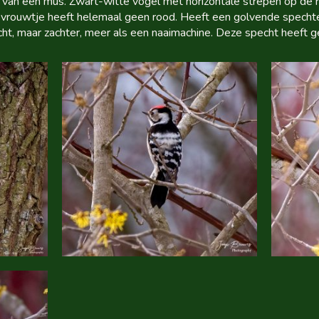
e van een mus. Zwart-witte vogel met horizontale strepen op de 
t vrouwtje heeft helemaal geen rood. Heeft een golvende spechte
ht, maar zachter, meer als een naaimachine. Deze specht heeft ge