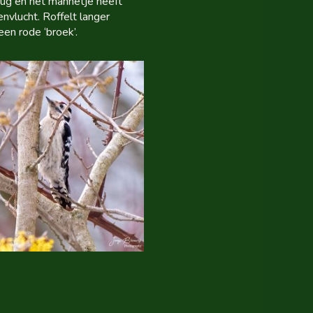
rug en het mannetje heeft
nvlucht. Roffelt langer
en rode ‘broek’.