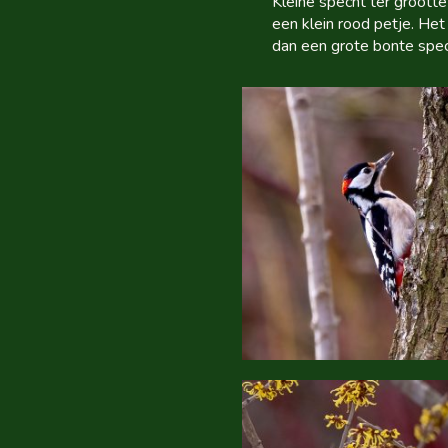
Kleine specht ter groott
een klein rood petje. He
dan een grote bonte spec